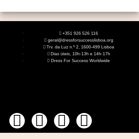
+351 926 526 116
geral@dressforsuccesslisboa.org
Trv. da Luz n.º 2, 1600-499 Lisboa
Dias úteis, 10h-13h e 14h-17h
Dress For Success Worldwide
SOBRE NÓS
A Nossa Missão
Equipa
Órgãos Sociais
Rede Global