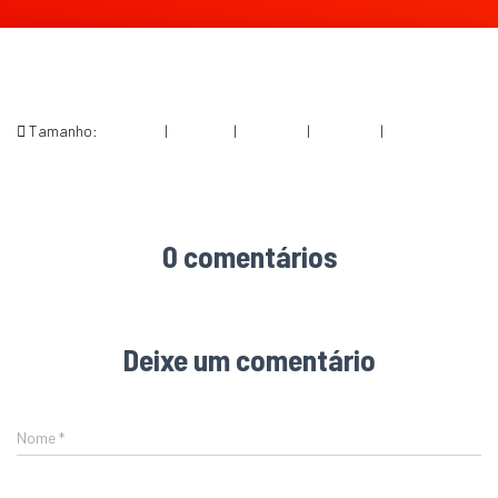
Tamanho:
150 × 150
|
300 × 191
|
750 × 477
|
750 × 477
|
1500 × 954
0 comentários
Deixe um comentário
Nome
*