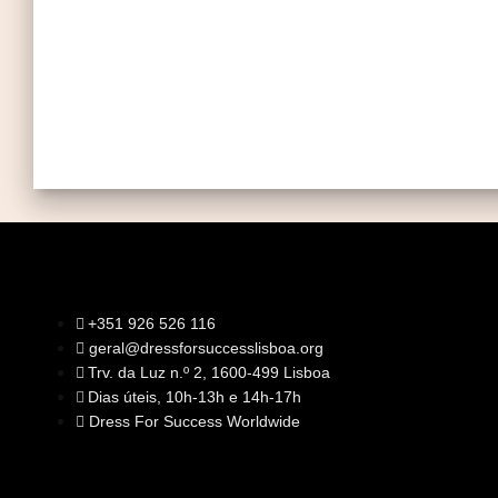
+351 926 526 116
geral@dressforsuccesslisboa.org
SOBRE NÓS
Trv. da Luz n.º 2, 1600-499 Lisboa
A Nossa Missão
Equipa
Dias úteis, 10h-13h e 14h-17h
Órgãos Sociais
Rede Global
Dress For Success Worldwide