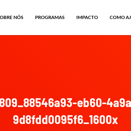
SOBRE NÓS
PROGRAMAS
IMPACTO
COMO A
809_88546a93-eb60-4a9a
9d8fdd0095f6_1600x