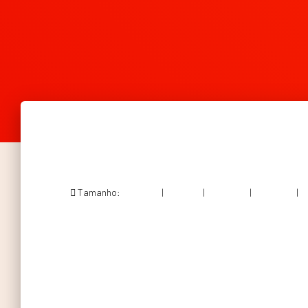
Tamanho:
150 × 150
|
300 × 99
|
750 × 249
|
750 × 248
|
1