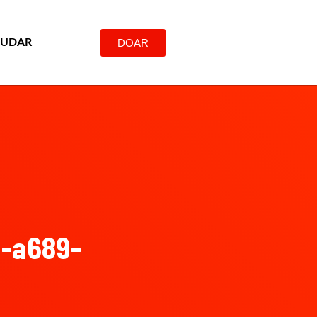
DOAR
JUDAR
-a689-