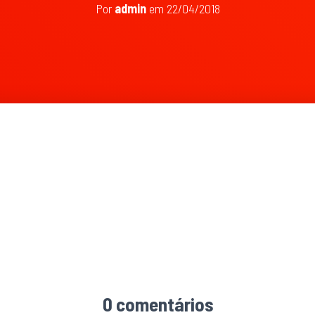
Por
admin
em
22/04/2018
599 × 530
0 comentários