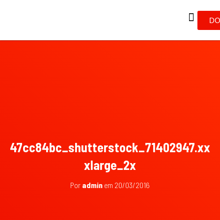
DO
47cc84bc_shutterstock_71402947.xx
xlarge_2x
Por
admin
em
20/03/2016