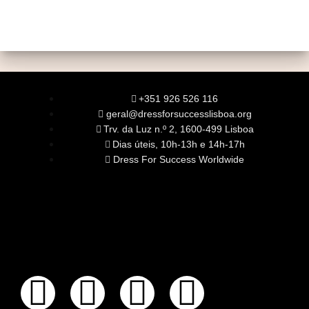
+351 926 526 116
geral@dressforsuccesslisboa.org
Trv. da Luz n.º 2, 1600-499 Lisboa
Dias úteis, 10h-13h e 14h-17h
Dress For Success Worldwide
SOBRE NÓS
A Nossa Missão
Equipa
Órgãos Sociais
Rede Global