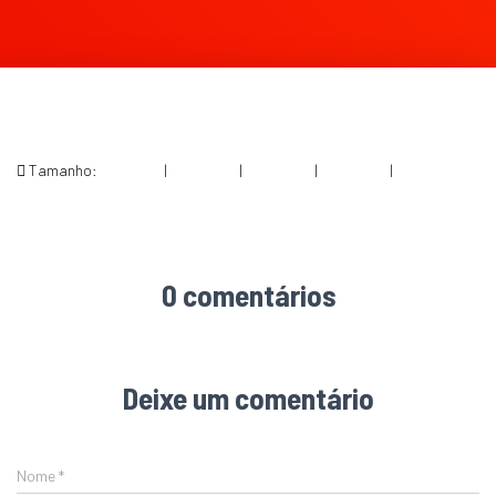
Tamanho:
150 × 150
|
300 × 200
|
750 × 499
|
750 × 500
|
2048 × 1363
0 comentários
Deixe um comentário
Nome
*