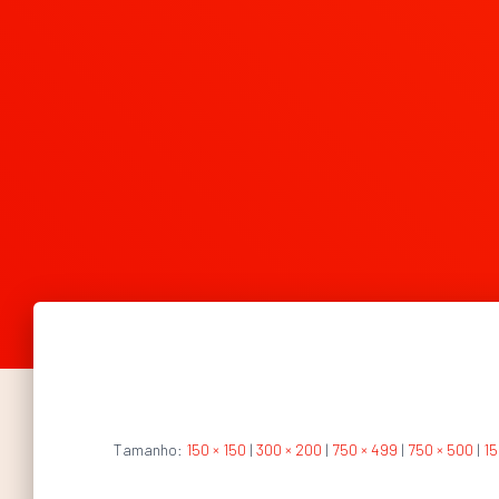
Tamanho:
150 × 150
|
300 × 200
|
750 × 499
|
750 × 500
|
15