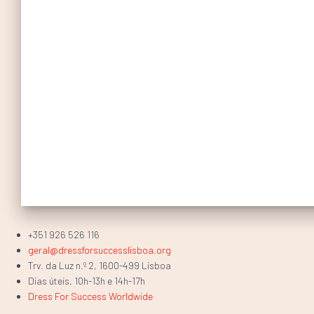
+351 926 526 116
geral@dressforsuccesslisboa.org
Trv. da Luz n.º 2, 1600-499 Lisboa
Dias úteis, 10h-13h e 14h-17h
Dress For Success Worldwide