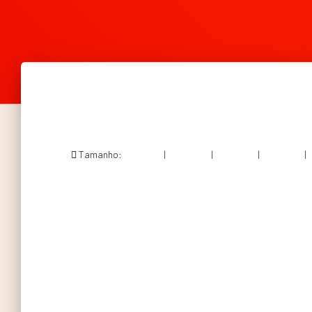
Tamanho:
150 × 150
|
300 × 292
|
750 × 729
|
750 × 729
|