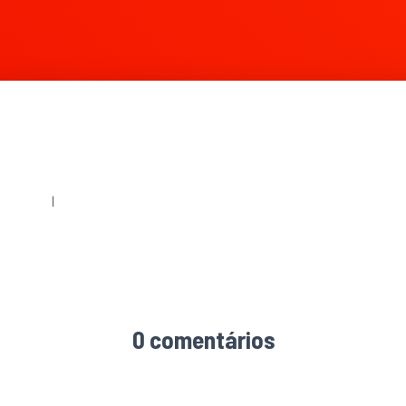
360 × 240
|
1138 × 1106
0 comentários