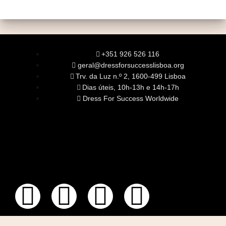
+351 926 526 116
geral@dressforsuccesslisboa.org
Trv. da Luz n.º 2, 1600-499 Lisboa
Dias úteis, 10h-13h e 14h-17h
Dress For Success Worldwide
SOBRE NÓS
A Nossa Missão
Equipa
Órgãos Sociais
Rede Global