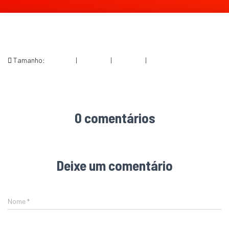
Tamanho:
150 × 150
|
254 × 300
|
360 × 240
|
584 × 690
0 comentários
Deixe um comentário
Nome
*