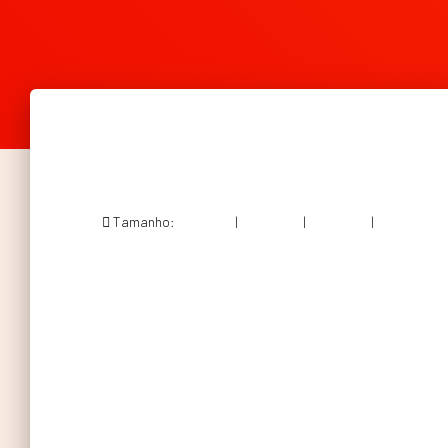
Tamanho:
150 × 150
|
248 × 300
|
360 × 240
|
600 × 725