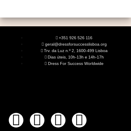
+351 926 526 116
geral@dressforsuccesslisboa.org
Trv. da Luz n.º 2, 1600-499 Lisboa
Dias úteis, 10h-13h e 14h-17h
Dress For Success Worldwide
SOBRE NÓS
A Nossa Missão
Equipa
Órgãos Sociais
Rede Global