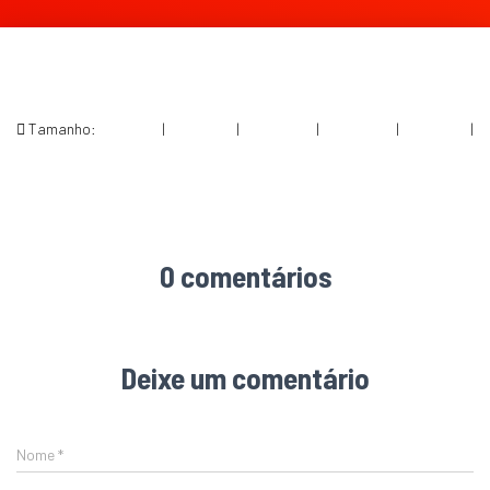
Tamanho:
150 × 150
|
206 × 300
|
750 × 1094
|
702 × 1024
|
360 × 240
|
864 × 1260
0 comentários
Deixe um comentário
Nome
*