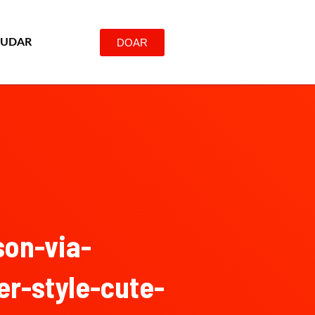
DOAR
JUDAR
on-via-
r-style-cute-