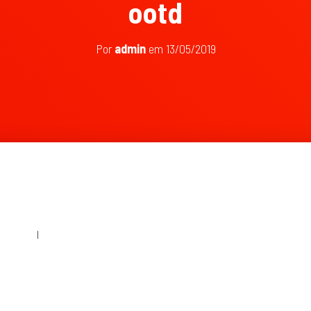
ootd
Por
admin
em
13/05/2019
60 × 240
|
2048 × 1367