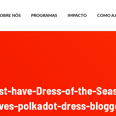
SOBRE NÓS
PROGRAMAS
IMPACTO
COMO A
st-have-Dress-of-the-Seas
ves-polkadot-dress-blogge