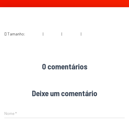
Tamanho:
150 × 150
|
300 × 158
|
750 × 395
|
787 × 414
0 comentários
Deixe um comentário
Nome
*