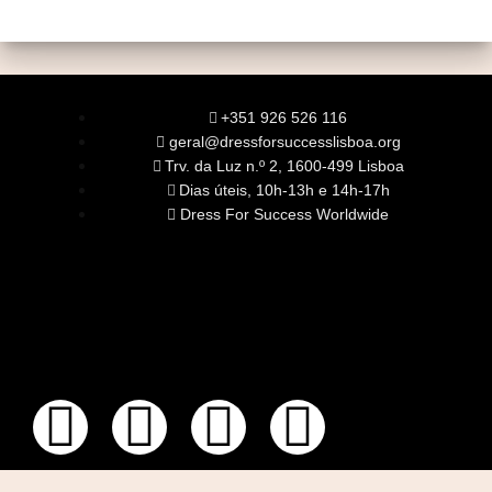
+351 926 526 116
geral@dressforsuccesslisboa.org
Trv. da Luz n.º 2, 1600-499 Lisboa
Dias úteis, 10h-13h e 14h-17h
Dress For Success Worldwide
SOBRE NÓS
A Nossa Missão
Equipa
Órgãos Sociais
Rede Global