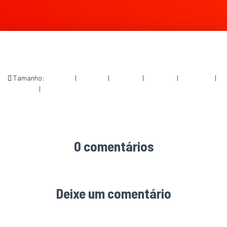
Tamanho:
150 × 150
|
300 × 198
|
750 × 494
|
750 × 494
|
1536 × 1012
|
360 × 240
|
1570 × 1034
0 comentários
Deixe um comentário