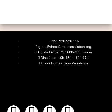
+351 926 526 116
geral@dressforsuccesslisboa.org
Trv. da Luz n.º 2, 1600-499 Lisboa
Dias úteis, 10h-13h e 14h-17h
Dress For Success Worldwide
SOBRE NÓS
A Nossa Missão
Equipa
Órgãos Sociais
Rede Global