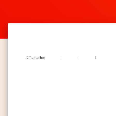
Tamanho:
150 × 150
|
300 × 281
|
360 × 240
|
435 × 407