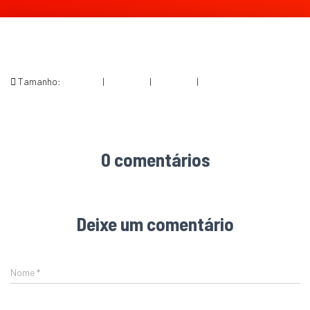
Tamanho:
150 × 150
|
294 × 300
|
360 × 240
|
593 × 605
0 comentários
Deixe um comentário
Nome
*