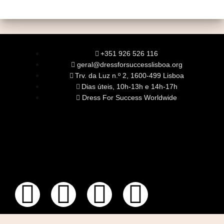
+351 926 526 116
geral@dressforsuccesslisboa.org
Trv. da Luz n.º 2, 1600-499 Lisboa
Dias úteis, 10h-13h e 14h-17h
Dress For Success Worldwide
SOBRE NÓS
A Nossa Missão
Equipa
Órgãos Sociais
Rede Global