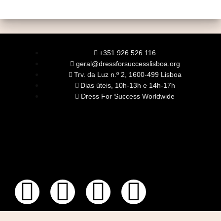
+351 926 526 116
geral@dressforsuccesslisboa.org
Trv. da Luz n.º 2, 1600-499 Lisboa
Dias úteis, 10h-13h e 14h-17h
Dress For Success Worldwide
SOBRE NÓS
A Nossa Missão
Equipa
Órgãos Sociais
Rede Global