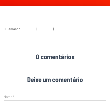
Tamanho:
150 × 150
|
286 × 300
|
334 × 240
|
334 × 350
0 comentários
Deixe um comentário
Nome
*