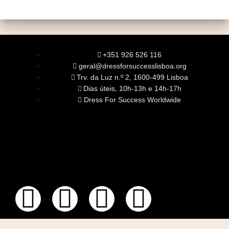
+351 926 526 116
geral@dressforsuccesslisboa.org
Trv. da Luz n.º 2, 1600-499 Lisboa
Dias úteis, 10h-13h e 14h-17h
Dress For Success Worldwide
SOBRE NÓS
A Nossa Missão
Equipa
Órgãos Sociais
Rede Global