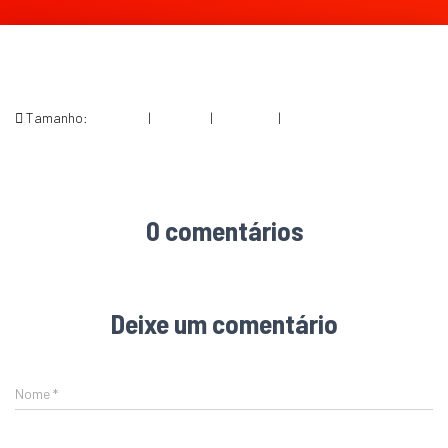
Tamanho:
150 × 150
|
300 × 115
|
750 × 286
|
820 × 313
0 comentários
Deixe um comentário
Nome
*