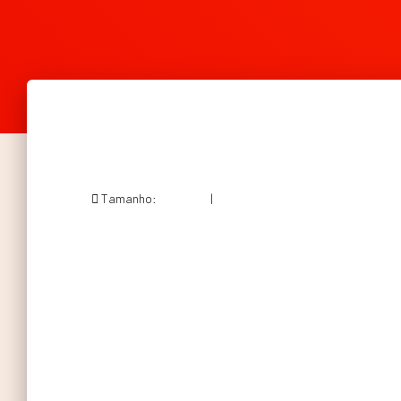
Tamanho:
150 × 150
|
188 × 216