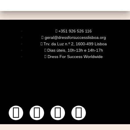
+351 926 526 116
geral@dressforsuccesslisboa.org
Trv. da Luz n.º 2, 1600-499 Lisboa
Dias úteis, 10h-13h e 14h-17h
Dress For Success Worldwide
SOBRE NÓS
A Nossa Missão
Equipa
Órgãos Sociais
Rede Global