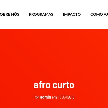
SOBRE NÓS
PROGRAMAS
IMPACTO
COMO A
afro curto
Por
admin
em
11/03/2018