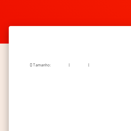
Tamanho:
150 × 150
|
300 × 297
|
564 × 558