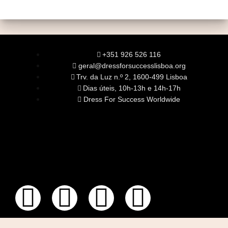
+351 926 526 116
geral@dressforsuccesslisboa.org
Trv. da Luz n.º 2, 1600-499 Lisboa
Dias úteis, 10h-13h e 14h-17h
Dress For Success Worldwide
SOBRE NÓS
A Nossa Missão
Equipa
Órgãos Sociais
Rede Global