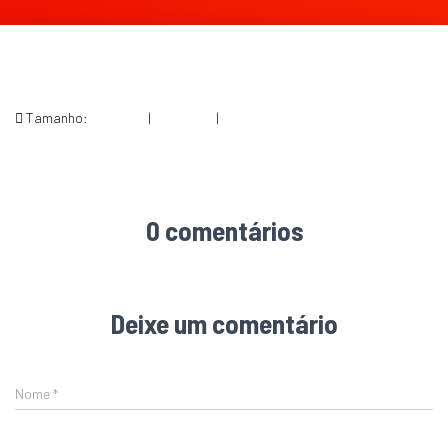
Tamanho:
150 × 150
|
200 × 300
|
564 × 846
0 comentários
Deixe um comentário
Nome
*