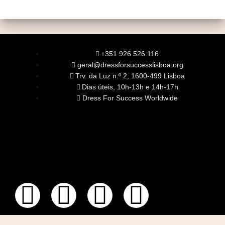
+351 926 526 116
geral@dressforsuccesslisboa.org
Trv. da Luz n.º 2, 1600-499 Lisboa
Dias úteis, 10h-13h e 14h-17h
Dress For Success Worldwide
SOBRE NÓS
A Nossa Missão
Equipa
Órgãos Sociais
Rede Global