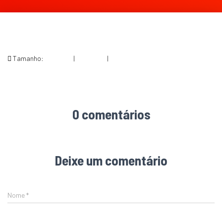
Tamanho:
150 × 150
|
249 × 300
|
459 × 553
0 comentários
Deixe um comentário
Nome
*