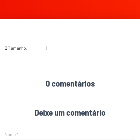
Tamanho:
150 × 150
|
300 × 192
|
750 × 479
|
750 × 479
|
1538 × 983
0 comentários
Deixe um comentário
Nome
*