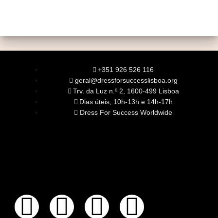
+351 926 526 116
geral@dressforsuccesslisboa.org
Trv. da Luz n.º 2, 1600-499 Lisboa
Dias úteis, 10h-13h e 14h-17h
Dress For Success Worldwide
SOBRE NÓS
A Nossa Missão
Equipa
Órgãos Sociais
Rede Global