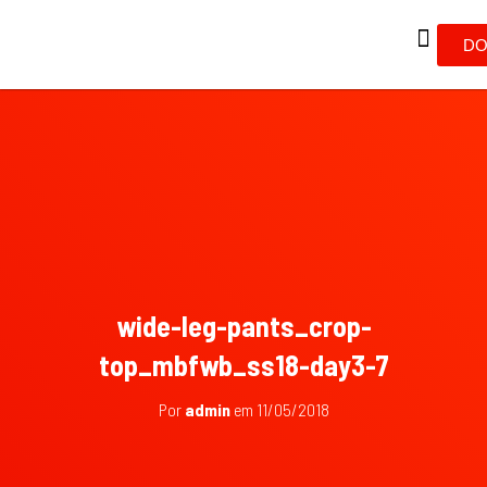
DO
wide-leg-pants_crop-
top_mbfwb_ss18-day3-7
Por
admin
em
11/05/2018