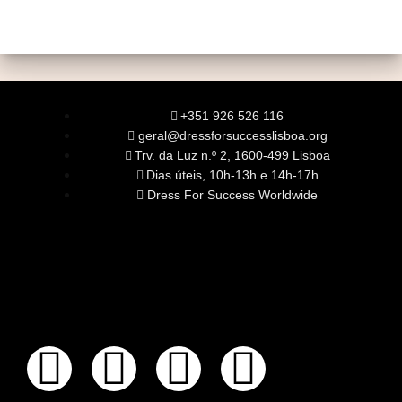
+351 926 526 116
geral@dressforsuccesslisboa.org
Trv. da Luz n.º 2, 1600-499 Lisboa
Dias úteis, 10h-13h e 14h-17h
Dress For Success Worldwide
SOBRE NÓS
A Nossa Missão
Equipa
Órgãos Sociais
Rede Global