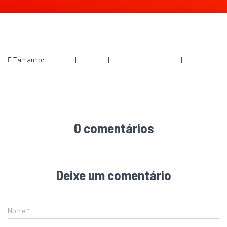
Tamanho:
150 × 150
|
199 × 300
|
750 × 1129
|
680 × 1024
|
360 × 240
|
1020 × 1535
0 comentários
Deixe um comentário
Nome
*