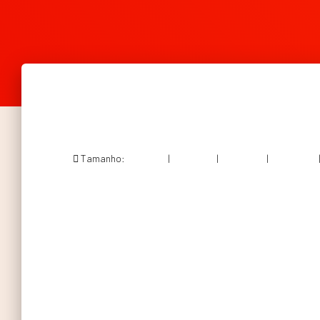
Tamanho:
150 × 150
|
200 × 300
|
750 × 1125
|
683 × 1024