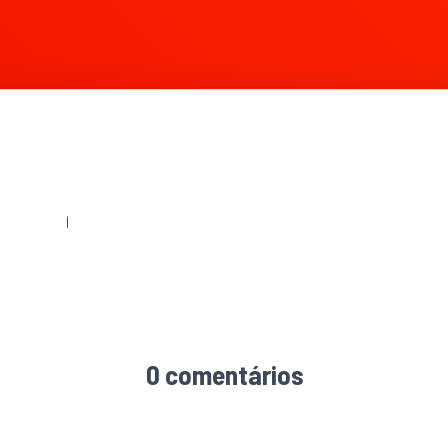
|
360 × 240
|
1020 × 1530
0 comentários