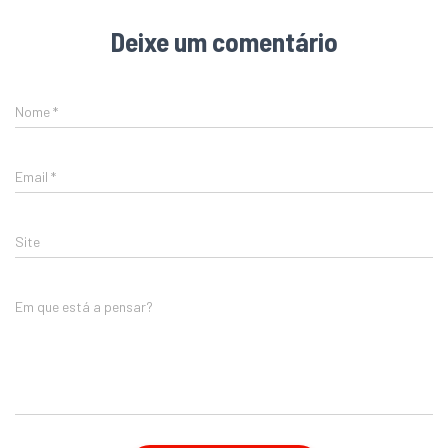
Deixe um comentário
Nome
*
Email
*
Site
Em que está a pensar?