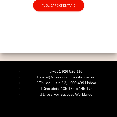
+351 926 526 116
geral@dressforsuccesslisboa.org
Trv. da Luz n.º 2, 1600-499 Lisboa
Dias úteis, 10h-13h e 14h-17h
Dress For Success Worldwide
SOBRE NÓS
A Nossa Missão