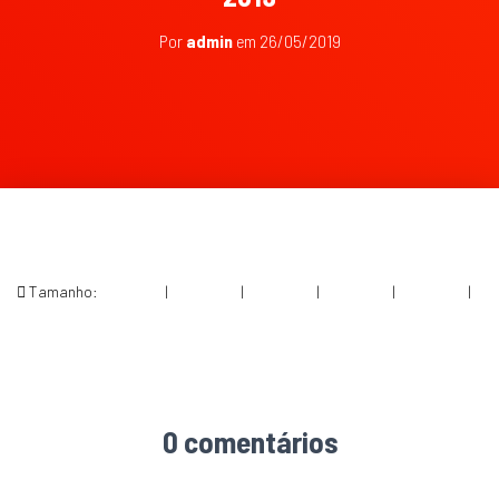
Por
admin
em
26/05/2019
Tamanho:
150 × 150
|
300 × 200
|
750 × 500
|
750 × 500
|
360 × 240
|
4617 × 3077
0 comentários