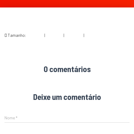
Tamanho:
150 × 150
|
300 × 157
|
750 × 394
|
1012 × 531
0 comentários
Deixe um comentário
Nome
*