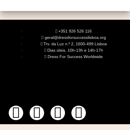
+351 926 526 116
geral@dressforsuccesslisboa.org
Trv. da Luz n.º 2, 1600-499 Lisboa
Dias úteis, 10h-13h e 14h-17h
Dress For Success Worldwide
SOBRE NÓS
A Nossa Missão
Equipa
Órgãos Sociais
Rede Global