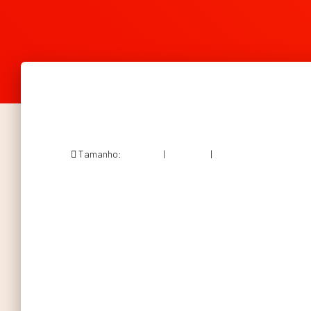
Tamanho:
150 × 150
|
200 × 300
|
564 × 846