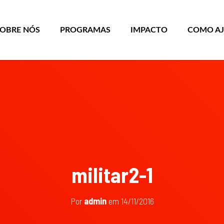
SOBRE NÓS
PROGRAMAS
IMPACTO
COMO A
militar2-1
Por
admin
em
14/11/2016