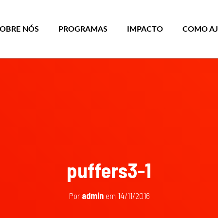
SOBRE NÓS
PROGRAMAS
IMPACTO
COMO A
puffers3-1
Por
admin
em
14/11/2016