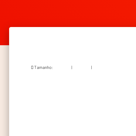
Tamanho:
150 × 150
|
156 × 300
|
496 × 953