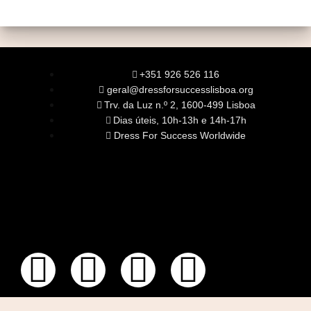
+351 926 526 116
geral@dressforsuccesslisboa.org
Trv. da Luz n.º 2, 1600-499 Lisboa
Dias úteis, 10h-13h e 14h-17h
Dress For Success Worldwide
SOBRE NÓS
A Nossa Missão
Equipa
Órgãos Sociais
Rede Global