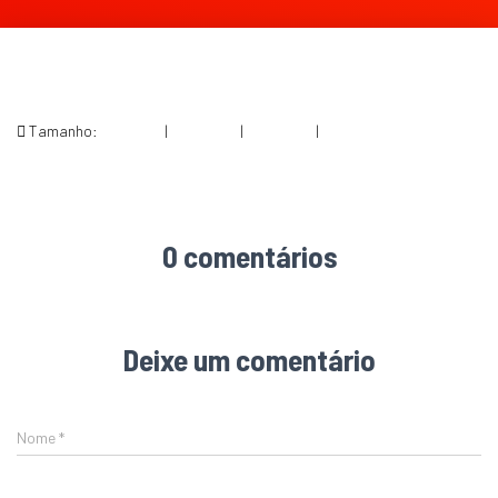
Tamanho:
150 × 150
|
242 × 300
|
360 × 240
|
570 × 706
0 comentários
Deixe um comentário
Nome
*