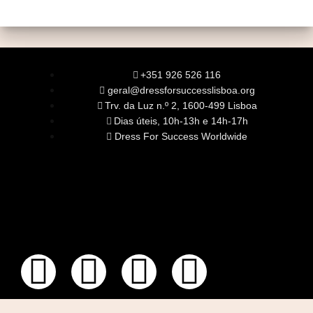
+351 926 526 116
geral@dressforsuccesslisboa.org
Trv. da Luz n.º 2, 1600-499 Lisboa
Dias úteis, 10h-13h e 14h-17h
Dress For Success Worldwide
SOBRE NÓS
A Nossa Missão
Equipa
Órgãos Sociais
Rede Global