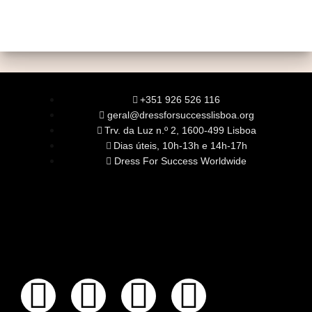
+351 926 526 116
geral@dressforsuccesslisboa.org
Trv. da Luz n.º 2, 1600-499 Lisboa
Dias úteis, 10h-13h e 14h-17h
Dress For Success Worldwide
SOBRE NÓS
A Nossa Missão
Equipa
Órgãos Sociais
Rede Global