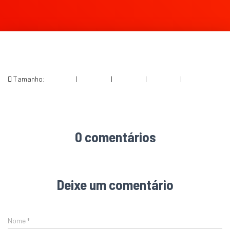
Tamanho:
150 × 150
|
240 × 300
|
750 × 938
|
360 × 240
|
768 × 960
0 comentários
Deixe um comentário
Nome
*