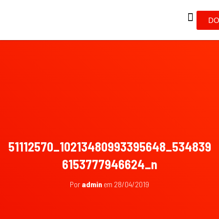
DO
51112570_10213480993395648_534839
6153777946624_n
Por
admin
em
28/04/2019