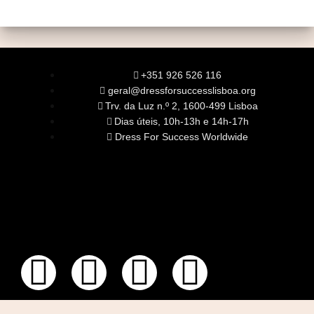
+351 926 526 116
geral@dressforsuccesslisboa.org
Trv. da Luz n.º 2, 1600-499 Lisboa
Dias úteis, 10h-13h e 14h-17h
Dress For Success Worldwide
SOBRE NÓS
A Nossa Missão
Equipa
Órgãos Sociais
Rede Global