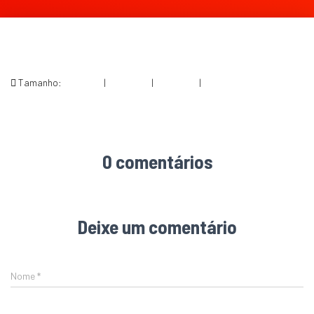
Tamanho:
150 × 150
|
284 × 300
|
360 × 240
|
642 × 679
0 comentários
Deixe um comentário
Nome
*