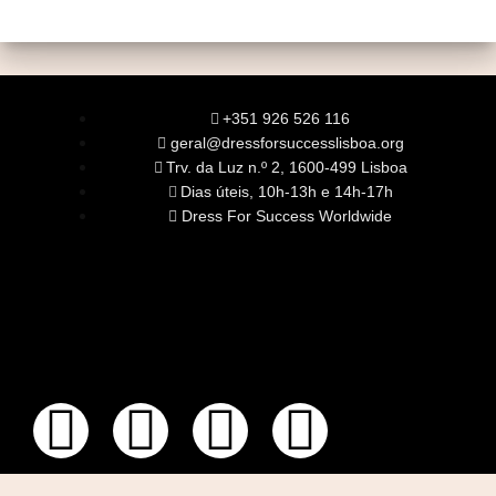
+351 926 526 116
geral@dressforsuccesslisboa.org
Trv. da Luz n.º 2, 1600-499 Lisboa
Dias úteis, 10h-13h e 14h-17h
Dress For Success Worldwide
SOBRE NÓS
A Nossa Missão
Equipa
Órgãos Sociais
Rede Global