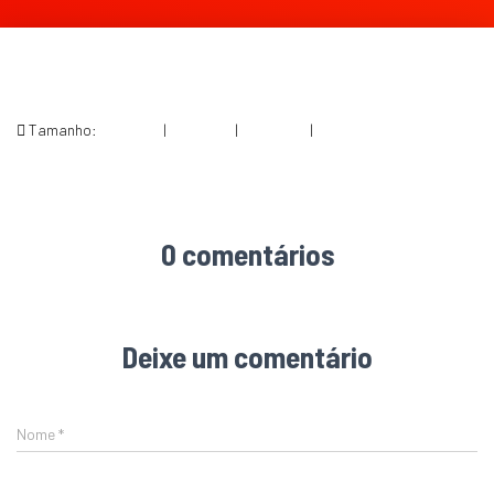
Tamanho:
150 × 150
|
261 × 300
|
360 × 240
|
538 × 618
0 comentários
Deixe um comentário
Nome
*