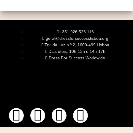
+351 926 526 116
geral@dressforsuccesslisboa.org
Trv. da Luz n.º 2, 1600-499 Lisboa
Dias úteis, 10h-13h e 14h-17h
Dress For Success Worldwide
SOBRE NÓS
A Nossa Missão
Equipa
Órgãos Sociais
Rede Global