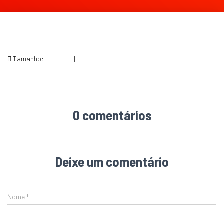
Tamanho:
150 × 150
|
227 × 300
|
360 × 240
|
602 × 796
0 comentários
Deixe um comentário
Nome
*