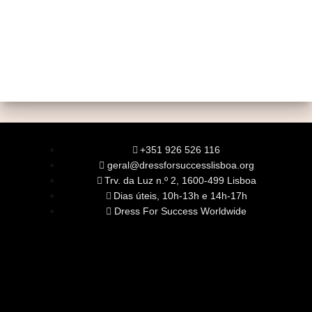
+351 926 526 116
geral@dressforsuccesslisboa.org
Trv. da Luz n.º 2, 1600-499 Lisboa
Dias úteis, 10h-13h e 14h-17h
Dress For Success Worldwide
SOBRE NÓS
A Nossa Missão
Equipa
Órgãos Sociais
Rede Global