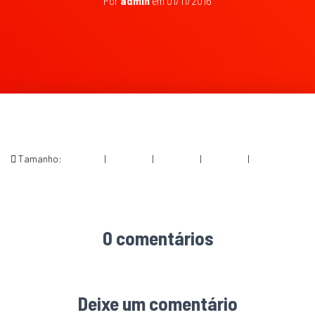
Por
admin
em
01/11/2016
Tamanho:
150 × 150
|
300 × 200
|
750 × 500
|
750 × 500
|
1360 × 907
0 comentários
Deixe um comentário