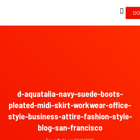
DO
d-aquatalia-navy-suede-boots-
pleated-midi-skirt-workwear-office-
style-business-attire-fashion-style-
blog-san-francisco