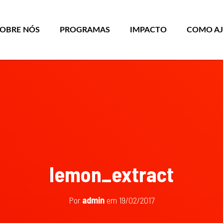
SOBRE NÓS
PROGRAMAS
IMPACTO
COMO A
lemon_extract
Por
admin
em
19/02/2017