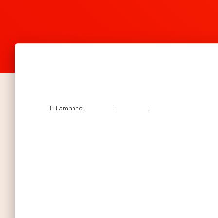
Tamanho:
150 × 150
|
209 × 300
|
557 × 800