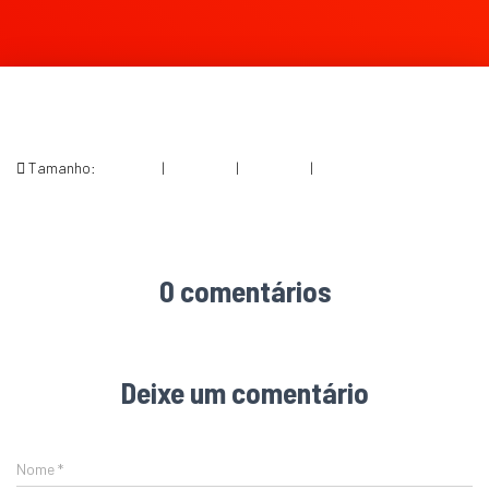
Tamanho:
150 × 150
|
300 × 264
|
750 × 659
|
1000 × 879
0 comentários
Deixe um comentário
Nome
*