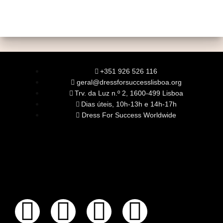
+351 926 526 116
geral@dressforsuccesslisboa.org
Trv. da Luz n.º 2, 1600-499 Lisboa
Dias úteis, 10h-13h e 14h-17h
Dress For Success Worldwide
SOBRE NÓS
A Nossa Missão
Equipa
Órgãos Sociais
Rede Global