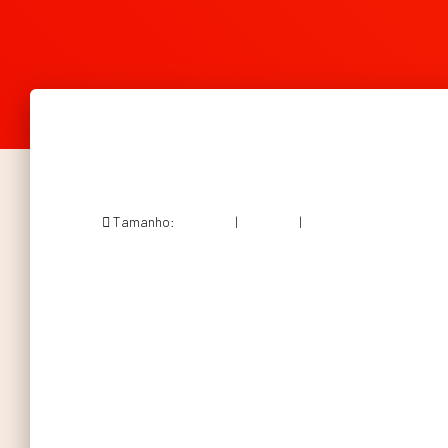
Tamanho:
150 × 150
|
300 × 176
|
581 × 340