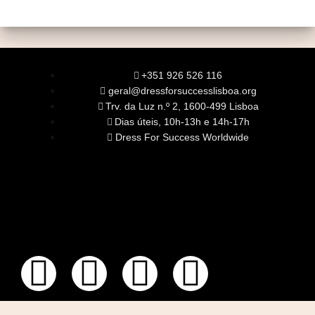
+351 926 526 116
geral@dressforsuccesslisboa.org
Trv. da Luz n.º 2, 1600-499 Lisboa
Dias úteis, 10h-13h e 14h-17h
Dress For Success Worldwide
SOBRE NÓS
A Nossa Missão
Equipa
Órgãos Sociais
Rede Global