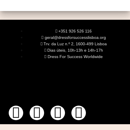
+351 926 526 116
geral@dressforsuccesslisboa.org
Trv. da Luz n.º 2, 1600-499 Lisboa
Dias úteis, 10h-13h e 14h-17h
Dress For Success Worldwide
SOBRE NÓS
A Nossa Missão
Equipa
Órgãos Sociais
Rede Global