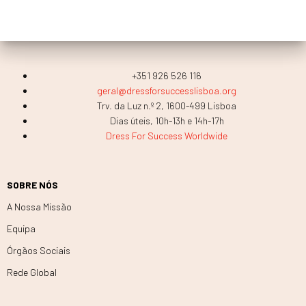
+351 926 526 116
geral@dressforsuccesslisboa.org
Trv. da Luz n.º 2, 1600-499 Lisboa
Dias úteis, 10h-13h e 14h-17h
Dress For Success Worldwide
SOBRE NÓS
A Nossa Missão
Equipa
Órgãos Sociais
Rede Global