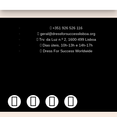
+351 926 526 116
geral@dressforsuccesslisboa.org
Trv. da Luz n.º 2, 1600-499 Lisboa
Dias úteis, 10h-13h e 14h-17h
Dress For Success Worldwide
SOBRE NÓS
A Nossa Missão
Equipa
Órgãos Sociais
Rede Global