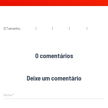
Tamanho:
150 × 150
|
200 × 300
|
750 × 1125
|
683 × 1024
|
768 × 1152
0 comentários
Deixe um comentário
Nome
*