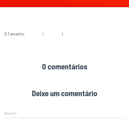
Tamanho:
150 × 150
|
224 × 300
|
506 × 679
0 comentários
Deixe um comentário
Nome
*