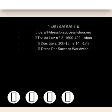
+351 926 526 116
geral@dressforsuccesslisboa.org
Trv. da Luz n.º 2, 1600-499 Lisboa
Dias úteis, 10h-13h e 14h-17h
Dress For Success Worldwide
SOBRE NÓS
A Nossa Missão
Equipa
Órgãos Sociais
Rede Global