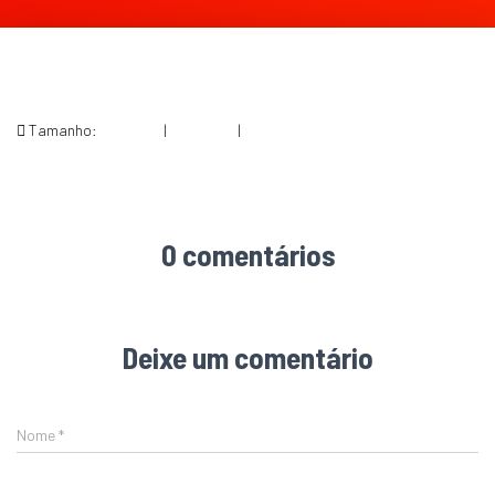
Tamanho:
150 × 150
|
300 × 270
|
526 × 474
0 comentários
Deixe um comentário
Nome
*