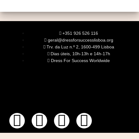
+351 926 526 116
geral@dressforsuccesslisboa.org
Trv. da Luz n.º 2, 1600-499 Lisboa
Dias úteis, 10h-13h e 14h-17h
Dress For Success Worldwide
SOBRE NÓS
A Nossa Missão
Equipa
Órgãos Sociais
Rede Global