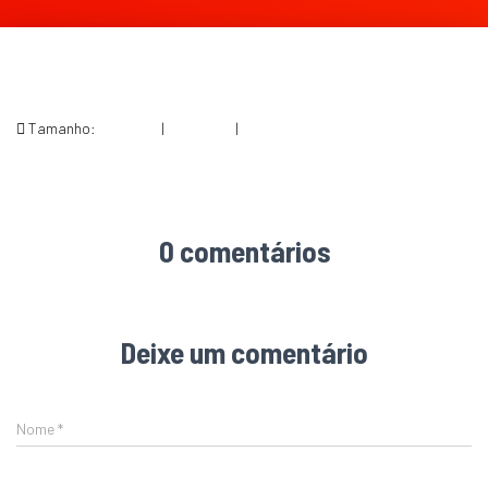
Tamanho:
150 × 150
|
300 × 222
|
600 × 443
0 comentários
Deixe um comentário
Nome
*