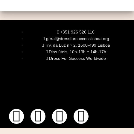
+351 926 526 116
geral@dressforsuccesslisboa.org
Trv. da Luz n.º 2, 1600-499 Lisboa
Dias úteis, 10h-13h e 14h-17h
Dress For Success Worldwide
SOBRE NÓS
A Nossa Missão
Equipa
Órgãos Sociais
Rede Global