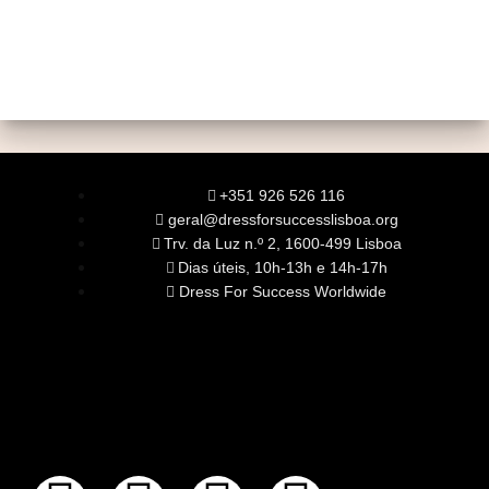
+351 926 526 116
geral@dressforsuccesslisboa.org
Trv. da Luz n.º 2, 1600-499 Lisboa
Dias úteis, 10h-13h e 14h-17h
Dress For Success Worldwide
SOBRE NÓS
A Nossa Missão
Equipa
Órgãos Sociais
Rede Global