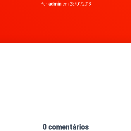
Por
admin
em
28/01/2018
024 × 512
0 comentários