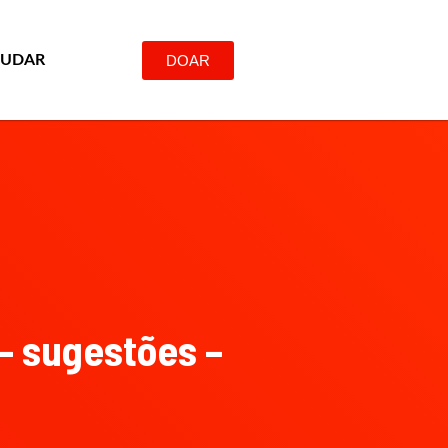
DOAR
JUDAR
– sugestões –