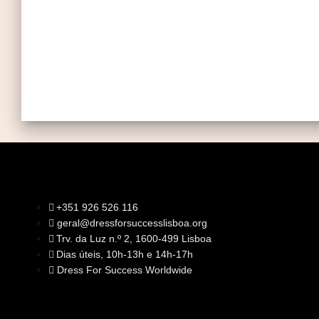
+351 926 526 116
geral@dressforsuccesslisboa.org
SOBRE NÓS
Trv. da Luz n.º 2, 1600-499 Lisboa
A Nossa Missão
Equipa
Dias úteis, 10h-13h e 14h-17h
Órgãos Sociais
Rede Global
Dress For Success Worldwide