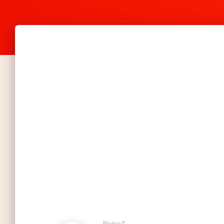
teresa-e-elsa-1.mp4
Nome
*