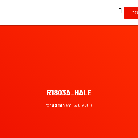
DO
R1803A_HALE
Por
admin
em
16/06/2018