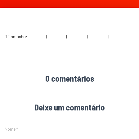
Tamanho:
150 × 150
|
300 × 169
|
750 × 422
|
750 × 422
|
360 × 240
|
1200 × 675
0 comentários
Deixe um comentário
Nome
*