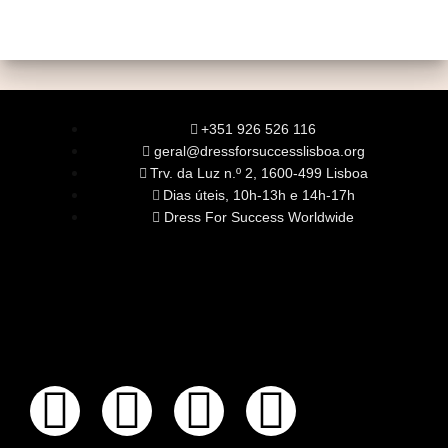
+351 926 526 116
geral@dressforsuccesslisboa.org
Trv. da Luz n.º 2, 1600-499 Lisboa
Dias úteis, 10h-13h e 14h-17h
Dress For Success Worldwide
SOBRE NÓS
A Nossa Missão
Equipa
Órgãos Sociais
Rede Global