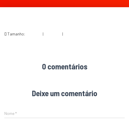
Tamanho:
150 × 150
|
240 × 300
|
536 × 670
0 comentários
Deixe um comentário
Nome
*