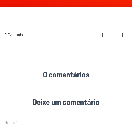
Tamanho:
150 × 150
|
300 × 206
|
750 × 516
|
750 × 516
|
360 × 240
|
1279 × 880
0 comentários
Deixe um comentário
Nome
*