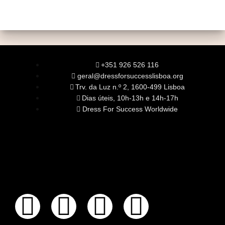
+351 926 526 116
geral@dressforsuccesslisboa.org
Trv. da Luz n.º 2, 1600-499 Lisboa
Dias úteis, 10h-13h e 14h-17h
Dress For Success Worldwide
SOBRE NÓS
A Nossa Missão
Equipa
Órgãos Sociais
Rede Global